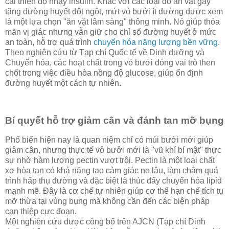
cải thiện độ nhạy insulin. Khác với các loại đồ ăn vặt gây
tăng đường huyết đột ngột, mứt vỏ bưởi ít đường được xem
là một lựa chọn "ăn vặt lâm sàng" thông minh. Nó giúp thỏa
mãn vị giác nhưng vẫn giữ cho chỉ số đường huyết ở mức
an toàn, hỗ trợ quá trình
chuyển hóa năng lượng bền vững
.
Theo nghiên cứu từ Tạp chí Quốc tế về Dinh dưỡng và
Chuyển hóa, các hoạt chất trong vỏ bưởi đóng vai trò then
chốt trong việc điều hòa nồng độ glucose, giúp ổn định
đường huyết một cách tự nhiên.
Bí quyết hỗ trợ giảm cân và đánh tan mỡ bụng
Phổ biến hiện nay là quan niệm chỉ có múi bưởi mới giúp
giảm cân, nhưng thực tế vỏ bưởi mới là "vũ khí bí mật" thực
sự nhờ hàm lượng pectin vượt trội. Pectin là một loại chất
xơ hòa tan có khả năng tạo cảm giác no lâu, làm chậm quá
trình hấp thụ đường và đặc biệt là thúc đẩy chuyển hóa lipid
mạnh mẽ. Đây là cơ chế tự nhiên giúp cơ thể hạn chế tích tụ
mỡ thừa tại vùng bụng mà không cần đến các biện pháp
can thiệp cực đoan.
Một nghiên cứu được công bố trên AJCN (Tạp chí Dinh