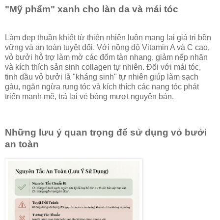
"Mỹ phẩm" xanh cho làn da và mái tóc
Làm đẹp thuần khiết từ thiên nhiên luôn mang lại giá trị bền
vững và an toàn tuyệt đối. Với nồng độ Vitamin A và C cao,
vỏ bưởi hỗ trợ làm mờ các đốm tàn nhang, giảm nếp nhăn
và kích thích sản sinh collagen tự nhiên. Đối với mái tóc,
tinh dầu vỏ bưởi là "kháng sinh" tự nhiên giúp làm sạch
gàu, ngăn ngừa rụng tóc và kích thích các nang tóc phát
triển mạnh mẽ, trả lại vẻ bóng mượt nguyên bản.
Những lưu ý quan trọng để sử dụng vỏ bưởi
an toàn