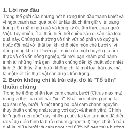
1. Lời mở đầu
Trong thế giới của những nốt hương tinh dầu thanh khiết và
vị ngọt thanh tao, quả bưởi từ lâu đã chiếm giữ vị trí trang
trọng trên mâm ngũ quả và trong ký ức ẩm thực của người
Việt. Tuy nhiên, ít ai thấu hiểu hết chiều sâu di sản của loại
quả này. Chúng ta thường vô tình vứt bỏ phần vỏ quý giá
hoặc đối mặt với thất bại khi chế biến món chè bưởi vì vị
đắng nồng khó trị. Dưới góc nhìn của một chuyên gia ẩm
thực và cố vấn nông nghiệp, tôi mời bạn khám phá hành
trình từ những "mã gen" thuần chủng đến kỹ thuật sốc nhiệt
tinh tế, để thấy rằng bưởi không chỉ là một loại trái cây, mà
là một kiệt tác thực vật cần được trân trọng.
2. Bưởi không chỉ là trái cây, đó là "Tổ tiên"
thuần chủng
Trong hệ thống phân loại cam chanh, bưởi (Citrus maxima)
mang vị thế của một bậc "vị tổ". Khác với những giống lai
tạp sau này, bưởi là một trong ba loài cam chanh nguyên
thủy thuần chủng nhất (cùng với quýt và thanh yên). Chính
từ "nguồn gen gốc" này, những cuộc lai tạo tự nhiên đã diễn
ra: ví dụ điển hình là bưởi chùm (grapefruit) thực chất là hậu
duệ lai giữa bưởi và cam ngọt, với 63% bộ gen thừa hưởng