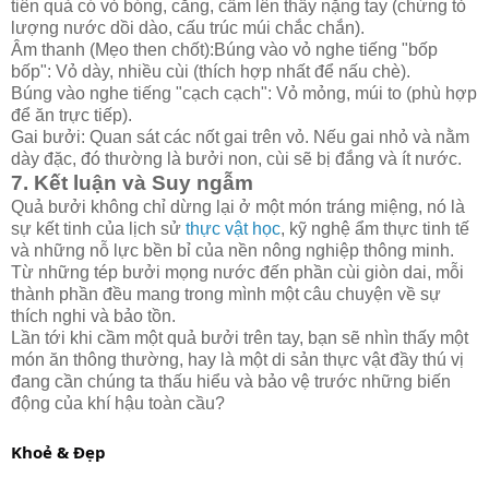
tiên quả có vỏ bóng, căng, cầm lên thấy nặng tay (chứng tỏ
lượng nước dồi dào, cấu trúc múi chắc chắn).
Âm thanh (Mẹo then chốt):Búng vào vỏ nghe tiếng "bốp
bốp": Vỏ dày, nhiều cùi (thích hợp nhất để nấu chè).
Búng vào nghe tiếng "cạch cạch": Vỏ mỏng, múi to (phù hợp
để ăn trực tiếp).
Gai bưởi: Quan sát các nốt gai trên vỏ. Nếu gai nhỏ và nằm
dày đặc, đó thường là bưởi non, cùi sẽ bị đắng và ít nước.
7. Kết luận và Suy ngẫm
Quả bưởi không chỉ dừng lại ở một món tráng miệng, nó là
sự kết tinh của lịch sử
thực vật học
, kỹ nghệ ẩm thực tinh tế
và những nỗ lực bền bỉ của nền nông nghiệp thông minh.
Từ những tép bưởi mọng nước đến phần cùi giòn dai, mỗi
thành phần đều mang trong mình một câu chuyện về sự
thích nghi và bảo tồn.
Lần tới khi cầm một quả bưởi trên tay, bạn sẽ nhìn thấy một
món ăn thông thường, hay là một di sản thực vật đầy thú vị
đang cần chúng ta thấu hiểu và bảo vệ trước những biến
động của khí hậu toàn cầu?
Khoẻ & Đẹp