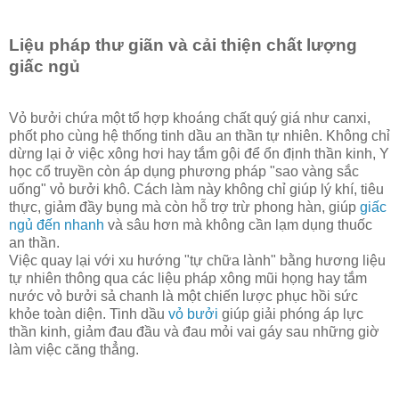
Liệu pháp thư giãn và cải thiện chất lượng
giấc ngủ
Vỏ bưởi chứa một tổ hợp khoáng chất quý giá như canxi,
phốt pho cùng hệ thống tinh dầu an thần tự nhiên. Không chỉ
dừng lại ở việc xông hơi hay tắm gội để ổn định thần kinh, Y
học cổ truyền còn áp dụng phương pháp "sao vàng sắc
uống" vỏ bưởi khô. Cách làm này không chỉ giúp lý khí, tiêu
thực, giảm đầy bụng mà còn hỗ trợ trừ phong hàn, giúp
giấc
ngủ đến nhanh
và sâu hơn mà không cần lạm dụng thuốc
an thần.
Việc quay lại với xu hướng "tự chữa lành" bằng hương liệu
tự nhiên thông qua các liệu pháp xông mũi họng hay tắm
nước vỏ bưởi sả chanh là một chiến lược phục hồi sức
khỏe toàn diện. Tinh dầu
vỏ bưởi
giúp giải phóng áp lực
thần kinh, giảm đau đầu và đau mỏi vai gáy sau những giờ
làm việc căng thẳng.