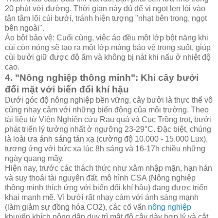
20 phút với đường. Thời gian này đủ để vị ngọt len lỏi vào
tận tâm lõi cùi bưởi, tránh hiện tượng "nhạt bên trong, ngọt
bên ngoài".
Áo bột bảo vệ: Cuối cùng, việc áo đều một lớp bột năng khi
cùi còn nóng sẽ tạo ra một lớp màng bảo vệ trong suốt, giúp
cùi bưởi giữ được độ ẩm và không bị nát khi nấu ở nhiệt độ
cao.
4. "Nông nghiệp thông minh": Khi cây bưởi
đối mặt với biến đổi khí hậu
Dưới góc độ nông nghiệp bền vững, cây bưởi là thực thể vô
cùng nhạy cảm với những biến động của môi trường. Theo
tài liệu từ Viện Nghiên cứu Rau quả và Cục Trồng trọt, bưởi
phát triển lý tưởng nhất ở ngưỡng 23-29°C. Đặc biệt, chúng
là loài ưa ánh sáng tán xạ (cường độ 10.000 - 15.000 Lux),
tương ứng với bức xạ lúc 8h sáng và 16-17h chiều những
ngày quang mây.
Hiện nay, trước các thách thức như xâm nhập mặn, hạn hán
và suy thoái tài nguyên đất, mô hình CSA (Nông nghiệp
thông minh thích ứng với biến đổi khí hậu) đang được triển
khai mạnh mẽ. Vì bưởi rất nhạy cảm với ánh sáng mạnh
(làm giảm sự đồng hóa CO2), các cố vấn
nông nghiệp
khuyến khích nông dân duy trì mật độ cây dày hợp lý và cắt