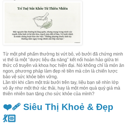
Từ một phế phẩm thường bị vứt bỏ, vỏ bưởi đã chứng minh
vị thế là một "dược liệu đa năng" kết nối hoàn hảo giữa tri
thức cổ truyền và khoa học hiện đại. Nó không chỉ là món ăn
ngon, phương pháp làm đẹp rẻ tiền mà còn là chiến lược
bảo vệ sức khỏe bền vững.
Lần tới khi cầm một trái bưởi trên tay, liệu bạn sẽ nhìn lớp
vỏ ấy như một thứ rác thải, hay là một món quà quý giá mà
thiên nhiên ban tặng cho sức khỏe của mình?
❤️‍🩹 Siêu Thị Khoẻ & Đẹp
💃🏻