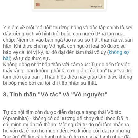
Ý niệm về một "cái tôi" thường hằng và độc lập chính là sợi
dây xiềng xích vô hình trói buộc con người.Phá tan ngã
chấp: Niềm tin vào bản ngã tạo ra sự sợ hãi, tham ái và sân
hận. Khi thực chứng Vô ngã, con người loại bỏ được sự
bảo vệ cái tôi vị kỷ, từ đó đạt đến tâm thái vô úy (
không sợ
hãi
) và tự do thực sự.
Không đồng nhất bản thân với cảm xúc: Tự do đến từ việc
thấy rằng "bạn không phải là cơn giận của bạn" hay "vai trò
tạm thời của bạn". Thấu hiểu điều này giúp tâm thức không
bị bóp méo bởi cái tôi khi tiếp nhận sự thật.
3. Tinh thần "Vô tác" và "Vô nguyện"
Tự do nội tâm còn được diễn đạt qua trạng thái Vô tác
(Apranihita) - không có đối tượng để chạy đuổi theo.Đã là
cái mình muốn trở thành: Một người tự do nội tâm nhận ra
họ vốn đã ở nơi họ muốn đến. Họ không còn đặt ra những
"dự án" để tìm cầu hạnh phúc ở tương lai vì hạnh phúc đã