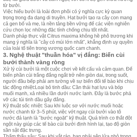
từ bưởi.
Việc hiểu bưởi là loài đơn phôi có ý nghĩa cực kỳ quan
trọng trong đa dạng di truyền. Hạt bưởi tạo ra cây con mang
cả gen bố và mẹ, là nền tảng bền vững để các viện nghiên
cứu chọn lọc những đặc tính chống chịu tốt nhất.
Danh pháp thực vật Citrus maxima không hề phô trương khi
mang ý nghĩa là "cây có múi lớn nhất", khẳng định uy quyền
của loài tổ tiên trong vương quốc cam chanh.
3. Nghệ thuật "thuần hóa" vị đắng: Biến cùi
bưởi thành vàng ròng
Xử lý cùi bưởi là một cuộc chơi về kết cấu và cảm quan. Để
biến phần cùi trắng đắng ngắt trở nên giòn dai, trong suốt,
người đầu bếp phải am tường về sự biến đổi tế bào khi chịu
tác động nhiệt:Loại bỏ tinh dầu: Cần thái hạt lựu và bóp
muối mạnh, xả nhiều lần dưới nước lạnh. Đây là bước phá
vỡ các túi tinh dầu gây đắng.
Kỹ thuật sốc nhiệt: Sau khi luộc sơ với nước muối hoặc
nước chanh từ 3–5 phút, việc vớt ngay cùi bưởi vào tô
nước đá lạnh là "bước ngoặt" kỹ thuật. Quá trình co thắt đột
ngột này giúp các tế bào cùi bưởi định hình lại, tạo độ giòn
sần sật đặc trưng.
Thẩm thấu sâu: Sau khi vắt ráo, bạn phải sên lửa nhỏ trong