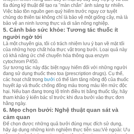
tỉa đúng kỹ thuật để tạo ra "màn chắn" ánh sáng tự nhiên.
Việc bảo tồn nguồn gen quý hiếm trước nguy cơ tuyệt
chủng do thiên tai không chỉ là bảo vệ một giống cây, mà là
bảo vệ an ninh lương thực và di sản nông nghiệp.
5. Cảnh báo sức khỏe: Tương tác thuốc ít
người ngờ tới
Là một chuyên gia, tôi có trách nhiệm lưu ý bạn về mặt tối
của những hợp chất hóa thực vật trong bưởi. Loại quả này
có khả năng ức chế chuyển hóa thông qua enzym
cytochrom P450.
Sự tương tác này đặc biệt nguy hiểm đối với những người
đang sử dụng thuốc theo toa (prescription drugs). Cụ thể,
các hoạt chất trong
bưởi
có thể làm tăng nồng độ của thuốc
huyết áp và thuốc chống đông máu trong máu lên mức độc
hại. Nếu bạn đang trong lộ trình điều trị bằng thuốc tây, hãy
tham khảo ý kiến bác sĩ trước khi đưa bưởi vào thực đơn
hằng ngày.
6. Mẹo chọn bưởi: Nghệ thuật quan sát và
cảm quan
Để chọn được những quả bưởi đúng mục đích sử dụng,
hãy áp dụng những kinh nghiệm thực tiễn sau:Vẻ ngoài: Ưu