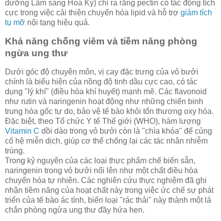
dưỡng Lâm sàng Hoa Kỳ) chỉ ra rằng pectin có tác động tích
cực trong việc cải thiện chuyển hóa lipid và hỗ trợ
giảm tích
tụ mỡ
nội tạng hiệu quả.
Khả năng chống viêm và tiềm năng phòng
ngừa ung thư
Dưới góc độ chuyên môn, vị cay đặc trưng của vỏ bưởi
chính là biểu hiện của nồng độ tinh dầu cực cao, có tác
dụng "lý khí" (điều hòa khí huyết) mạnh mẽ. Các flavonoid
như rutin và naringenin hoạt động như những chiến binh
trung hòa gốc tự do, bảo vệ tế bào khỏi tổn thương oxy hóa.
Đặc biệt, theo Tổ chức Y tế Thế giới (WHO), hàm lượng
Vitamin C
dồi dào trong vỏ bưởi còn là "chìa khóa" để củng
cố hệ miễn dịch, giúp cơ thể chống lại các tác nhân nhiễm
trùng.
Trong kỷ nguyên của các loại thực phẩm chế biến sẵn,
naringenin trong vỏ bưởi nổi lên như một chất điều hòa
chuyển hóa tự nhiên. Các nghiên cứu thực nghiệm đã ghi
nhận tiềm năng của hoạt chất này trong việc ức chế sự phát
triển của tế bào ác tính, biến loại "rác thải" này thành một lá
chắn phòng ngừa ung thư đầy hứa hẹn.