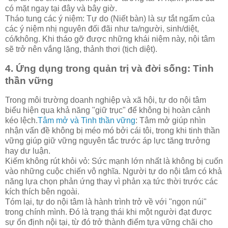
có mặt ngay tại đây và bây giờ.
Tháo tung các ý niệm: Tự do (Niết bàn) là sự tắt ngấm của
các ý niệm nhị nguyên đối đãi như ta/người, sinh/diệt,
có/không. Khi tháo gỡ được những khái niệm này, nội tâm
sẽ trở nên vắng lặng, thảnh thơi (tịch diệt).
4. Ứng dụng trong quản trị và đời sống: Tinh
thần vững
Trong môi trường doanh nghiệp và xã hội, tự do nội tâm
biểu hiện qua khả năng "giữ trục" để không bị hoàn cảnh
kéo lệch.
Tâm mở và Tinh thần vững
: Tâm mở giúp nhìn
nhận vấn đề không bị méo mó bởi cái tôi, trong khi tinh thần
vững giúp giữ vững nguyên tắc trước áp lực tăng trưởng
hay dư luận.
Kiếm không rút khỏi vỏ: Sức mạnh lớn nhất là không bị cuốn
vào những cuộc chiến vô nghĩa. Người tự do nội tâm có khả
năng lựa chọn phản ứng thay vì phản xạ tức thời trước các
kích thích bên ngoài.
Tóm lại, tự do nội tâm là hành trình trở về với "ngọn núi"
trong chính mình. Đó là trạng thái khi một người đạt được
sự ổn định nội tại, từ đó trở thành điểm tựa vững chãi cho