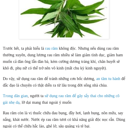
Trước hết, ta phải hiểu là
rau răm
không độc. Nhưng nếu dùng rau răm
thường xuyên, dung lượng rau răm nhiều sẽ làm giảm tình dục, giảm ham
muốn cả đàn ông lẫn đàn bà, kém cường dương tráng khí, chân huyết sẽ
khô đi, phụ nữ có thể trở nên vô kinh (mất chu kỳ kinh nguyệt).
Do vậy, sử dụng rau răm để tránh những cơn bốc dương,
an tâm tu hành
để
đắc đạo là chuyện có thật diễn ra từ lâu trong đời sống nhà chùa.
Trong dân gian
, người ta
sử dụng rau răm để gây sẩy thai cho những cô
gái nhẹ dạ
, lỡ dại mang thai ngoài ý muốn
Rau răm còn là vị thuốc chữa đau bụng, đầy hơi, lạnh bụng, nôn mửa, say
nắng, khát nước. Nước ép rau răm tươi có khả năng giải độc nọc rắn. Dùng
ngoài có thể chữa hắc lào, ghẻ lở, sâu quảng và tê bại.