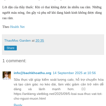
Lời dặn của thầy thuốc: Khi có thai không được ăn nhiều rau răm. Những
người máu nóng, ốm gầy và phụ nữ khi đang hành kinh không được dùng
rau răm.
Theo
Health Net
ThaoMoc Garden
at
20:35
Share
1 comment:
info@bachkhoathu.org
14 September 2025 at 10:56
Sữa thực vật giúp kiểm soát lượng calo, hỗ trợ chuyển hóa
và tạo cảm giác no kéo dài, làm việc giảm cân trở nên dễ
dàng và lành mạnh hơn. 🧞‍♀️
https://ankieng.vietblog.net/2025/09/5-loai-sua-thuc-vat-tot-
cho-nguoi-muon.html
Reply